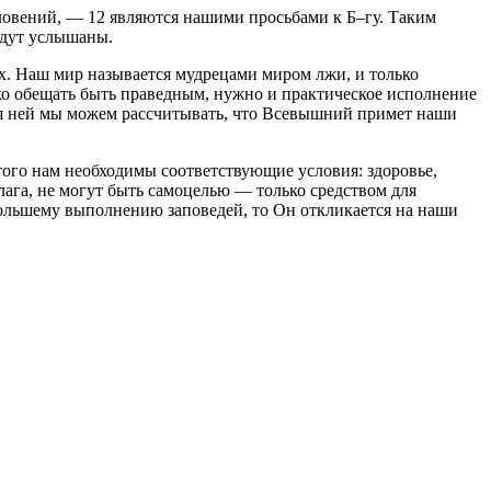
ловений, — 12 являются нашими просьбами к Б–гу. Таким
удут услышаны.
х. Наш мир называется мудрецами миром лжи, и только
ко обещать быть праведным, нужно и практическое исполнение
аря ней мы можем рассчитывать, что Всевышний примет наши
того нам необходимы соответствующие условия: здоровье,
лага, не могут быть самоцелью — только средством для
 большему выполнению заповедей, то Он откликается на наши