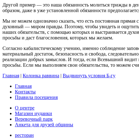
Другой пример — это наша обязанность молиться трижды в ден
образом, даже в уже установленной обязанности предполагаетс
Мы не можем однозначно сказать, что есть постоянная прямая
духовный — миром правды. Поэтому, чтобы увидеть и ощутить
наших обязательств, с помощью которых и выстраивается духо
просьбы и даст благословения, которых мы желаем.
Согласно кабалистическому учению, именно соблюдение заповед
материальный достаток, безопасность и свобода, следовательно
реализации добрых замыслов. И тогда, если Всевышний видит 
просьбы. Если мы выполняем свои обязательства, то можем сч
Главная
|
Колонка раввина
|
Выдвинуть условия Б-гу
Главная
Контакты
Правила посещения
О центре
Магазин иудаики
Веревочный парк
Анкета для друзей общины
ресторан