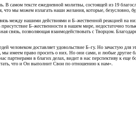
ь. В самом тексте ежедневной молитвы, состоящей из 19 благос
я, что мы можем излагать наши желания, которые, безусловно, б
 связь между нашими действиями и Б–жественной реакцией на ни
 присутствие Б–жественности в нашем мире, недостаточно толь
вная связь, позволяющая взаимодействовать с Творцом. Благод
ей человеком доставляет удовольствие Б–гу. Но зачастую для э
, мы имеем право просить о них. Но они сами, и любые другие б
нас партнерами в благих делах, видит в нас перспективу к еще
итать, что и Он выполнит Свои по отношению к нам».