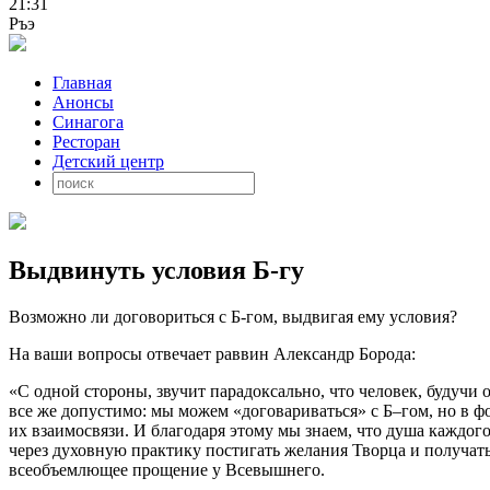
21:31
Ръэ
Главная
Анонсы
Синагога
Ресторан
Детский центр
Выдвинуть условия Б-гу
Возможно ли договориться с Б-гом, выдвигая ему условия?
На ваши вопросы отвечает раввин Александр Борода:
«С одной стороны, звучит парадоксально, что человек, будучи
все же допустимо: мы можем «договариваться» с Б–гом, но в 
их взаимосвязи. И благодаря этому мы знаем, что душа каждог
через духовную практику постигать желания Творца и получат
всеобъемлющее прощение у Всевышнего.