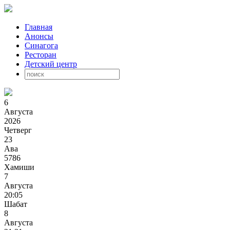
Главная
Анонсы
Синагога
Ресторан
Детский центр
6
Августа
2026
Четверг
23
Ава
5786
Хамиши
7
Августа
20:05
Шабат
8
Августа