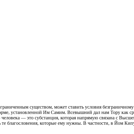
 ограниченным существом, может ставить условия безграничному
форме, установленной Им Самим. Всевышний дал нам Тору как ср
о человека — это субстанция, которая напрямую связана с Высш
ь те благословения, которые ему нужны. В частности, в Йом Ки