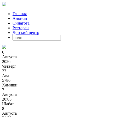
Главная
Анонсы
Синагога
Ресторан
Детский центр
6
Августа
2026
Четверг
23
Ава
5786
Хамиши
7
Августа
20:05
Шабат
8
Августа